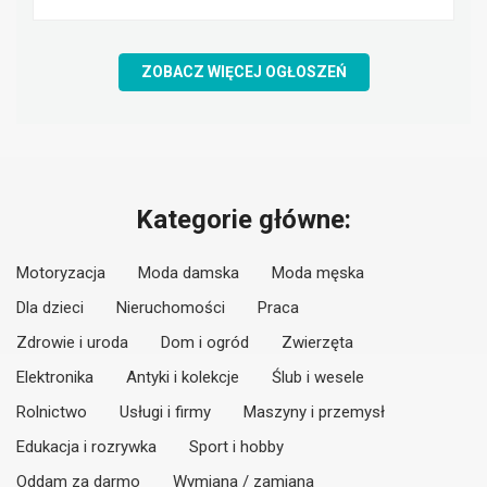
ZOBACZ WIĘCEJ OGŁOSZEŃ
Kategorie główne:
Motoryzacja
Moda damska
Moda męska
Dla dzieci
Nieruchomości
Praca
Zdrowie i uroda
Dom i ogród
Zwierzęta
Elektronika
Antyki i kolekcje
Ślub i wesele
Rolnictwo
Usługi i firmy
Maszyny i przemysł
Edukacja i rozrywka
Sport i hobby
Oddam za darmo
Wymiana / zamiana