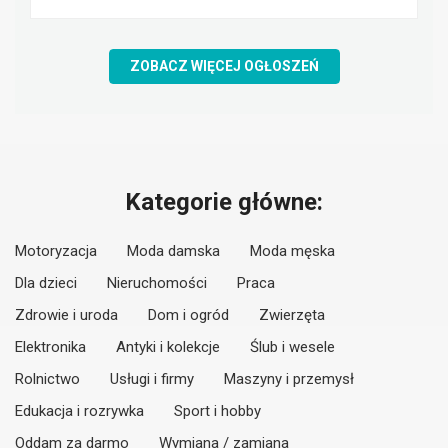
ZOBACZ WIĘCEJ OGŁOSZEŃ
Kategorie główne:
Motoryzacja
Moda damska
Moda męska
Dla dzieci
Nieruchomości
Praca
Zdrowie i uroda
Dom i ogród
Zwierzęta
Elektronika
Antyki i kolekcje
Ślub i wesele
Rolnictwo
Usługi i firmy
Maszyny i przemysł
Edukacja i rozrywka
Sport i hobby
Oddam za darmo
Wymiana / zamiana