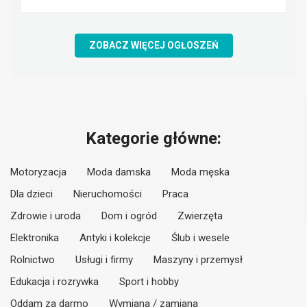
ZOBACZ WIĘCEJ OGŁOSZEŃ
Kategorie główne:
Motoryzacja
Moda damska
Moda męska
Dla dzieci
Nieruchomości
Praca
Zdrowie i uroda
Dom i ogród
Zwierzęta
Elektronika
Antyki i kolekcje
Ślub i wesele
Rolnictwo
Usługi i firmy
Maszyny i przemysł
Edukacja i rozrywka
Sport i hobby
Oddam za darmo
Wymiana / zamiana