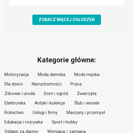
ZOBACZ WIĘCEJ OGŁOSZEŃ
Kategorie główne:
Motoryzacja
Moda damska
Moda męska
Dla dzieci
Nieruchomości
Praca
Zdrowie i uroda
Dom i ogród
Zwierzęta
Elektronika
Antyki i kolekcje
Ślub i wesele
Rolnictwo
Usługi i firmy
Maszyny i przemysł
Edukacja i rozrywka
Sport i hobby
Oddam za darmo
Wymiana / zamiana