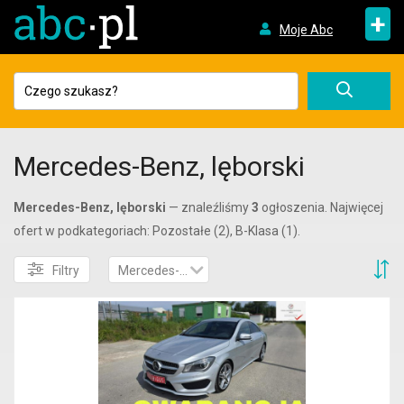
+
Moje Abc
Mercedes-Benz, lęborski
Mercedes-Benz, lęborski
— znaleźliśmy
3
ogłoszenia. Najwięcej
ofert w podkategoriach: Pozostałe (2), B-Klasa (1).
S
Filtry
Mercedes-Benz