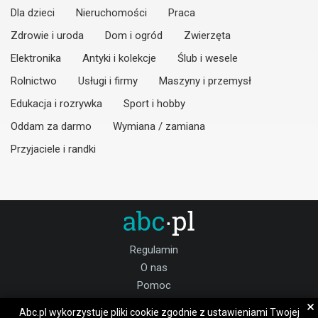
Dla dzieci
Nieruchomości
Praca
Zdrowie i uroda
Dom i ogród
Zwierzęta
Elektronika
Antyki i kolekcje
Ślub i wesele
Rolnictwo
Usługi i firmy
Maszyny i przemysł
Edukacja i rozrywka
Sport i hobby
Oddam za darmo
Wymiana / zamiana
Przyjaciele i randki
Regulamin
O nas
Pomoc
Kontakt
×
Abc.pl wykorzystuje pliki cookie zgodnie z ustawieniami Twojej