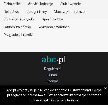
Elektronika
Antyki i kolekcje
Ślub i wesele
Rolnictwo
Usługi i firmy
Maszyny i przemysł
Edukacja i rozrywka
Sport i hobby
Oddam za darmo
Wymiana / zamiana
Przyjaciele i randki
Regulamin
O nas
Pomoc
Kontakt
×
Abc.pl wykorzystuje pliki cookie zgodnie z ustawieniami Twojej
Praca kluczborski
przeglądarki internetowej. Szczegółowe informacje na temat
cookie znajdziesz w
regulaminie.
Dołącz do nas: