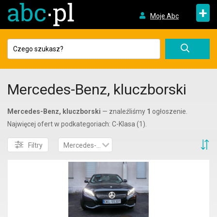
+
Moje Abc
Mercedes-Benz, kluczborski
Mercedes-Benz, kluczborski
— znaleźliśmy
1
ogłoszenie.
Najwięcej ofert w podkategoriach: C-Klasa (1).
S
Filtry
Mercedes-Benz