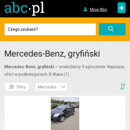
+
Moje Abc
Mercedes-Benz, gryfiński
Mercedes-Benz, gryfiński
— znaleźliśmy
1
ogłoszenie. Najwięcej
ofert w podkategoriach: B-Klasa (1).
S
Filtry
Mercedes-Benz