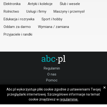
Elektronika
Antyki i kolekcje
Ślub i wesele
Rolnictwo
Usługi i firmy
Maszyny i przemysł
Edukacja i rozrywka
Sport i hobby
Oddam za darmo
Wymiana / zamiana
Przyjaciele i randki
Regulamin
O nas
Pomoc
Kontakt
×
Abc.pl wykorzystuje pliki cookie zgodnie z ustawieniami Twojej
Praca gryfiński
przeglądarki internetowej. Szczegółowe informacje na temat
cookie znajdziesz w
regulaminie.
Dołącz do nas: