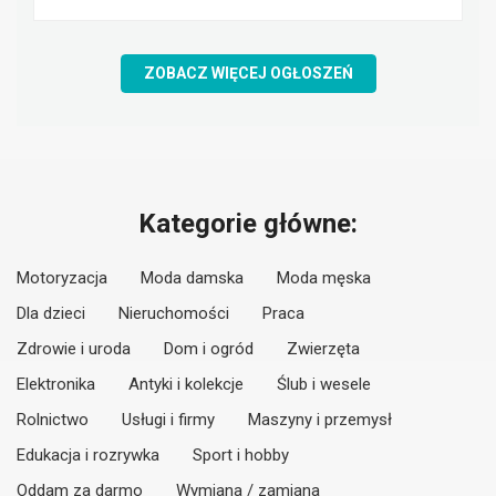
ZOBACZ WIĘCEJ OGŁOSZEŃ
Kategorie główne:
Motoryzacja
Moda damska
Moda męska
Dla dzieci
Nieruchomości
Praca
Zdrowie i uroda
Dom i ogród
Zwierzęta
Elektronika
Antyki i kolekcje
Ślub i wesele
Rolnictwo
Usługi i firmy
Maszyny i przemysł
Edukacja i rozrywka
Sport i hobby
Oddam za darmo
Wymiana / zamiana