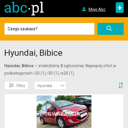
+
Moje Abc
Hyundai, Bibice
Hyundai, Bibice
— znaleźliśmy
3
ogłoszenia. Najwięcej ofert w
podkategoriach: i20 (1), i30 (1), ix20 (1).
S
Filtry
Hyundai