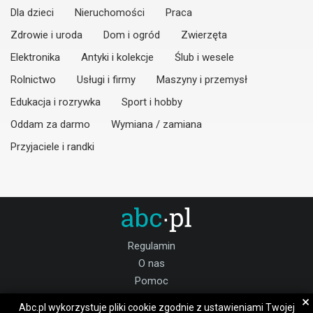
Dla dzieci
Nieruchomości
Praca
Zdrowie i uroda
Dom i ogród
Zwierzęta
Elektronika
Antyki i kolekcje
Ślub i wesele
Rolnictwo
Usługi i firmy
Maszyny i przemysł
Edukacja i rozrywka
Sport i hobby
Oddam za darmo
Wymiana / zamiana
Przyjaciele i randki
Regulamin
O nas
Pomoc
Kontakt
×
Abc.pl wykorzystuje pliki cookie zgodnie z ustawieniami Twojej