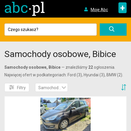
+
Moje Abc
Samochody osobowe, Bibice
Samochody osobowe, Bibice
— znaleźliśmy
22
ogłoszenia.
Najwięcej ofert w podkategoriach: Ford (3), Hyundai (3), BMW (2).
S
Filtry
Samochody osobowe