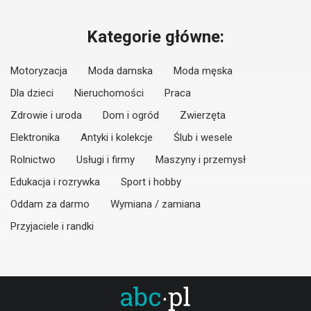
Kategorie główne:
Motoryzacja
Moda damska
Moda męska
Dla dzieci
Nieruchomości
Praca
Zdrowie i uroda
Dom i ogród
Zwierzęta
Elektronika
Antyki i kolekcje
Ślub i wesele
Rolnictwo
Usługi i firmy
Maszyny i przemysł
Edukacja i rozrywka
Sport i hobby
Oddam za darmo
Wymiana / zamiana
Przyjaciele i randki