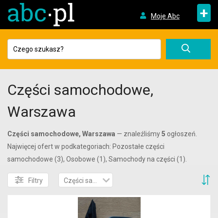
+
Moje Abc
Części samochodowe,
Warszawa
Części samochodowe, Warszawa
— znaleźliśmy
5
ogłoszeń.
Najwięcej ofert w podkategoriach: Pozostałe części
samochodowe (3), Osobowe (1), Samochody na części (1).
S
Filtry
Części samochodowe