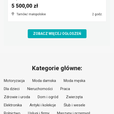
5 500,00 zł
Tarnów/ małopolskie
2 godz.
ZOBACZ WIĘCEJ OGŁOSZEŃ
Kategorie główne:
Motoryzacja
Moda damska
Moda męska
Dla dzieci
Nieruchomości
Praca
Zdrowie i uroda
Dom i ogród
Zwierzęta
Elektronika
Antyki i kolekcje
Ślub i wesele
Rolnictwo
Usługi i firmy
Maszyny i przemysł