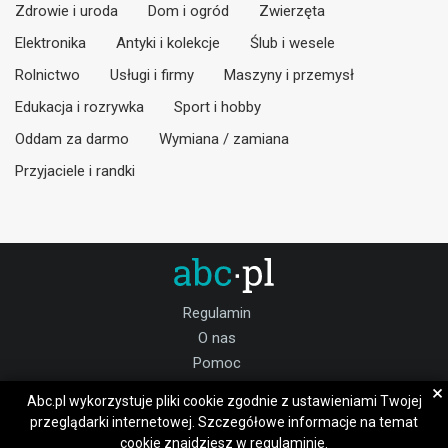
Zdrowie i uroda
Dom i ogród
Zwierzęta
Elektronika
Antyki i kolekcje
Ślub i wesele
Rolnictwo
Usługi i firmy
Maszyny i przemysł
Edukacja i rozrywka
Sport i hobby
Oddam za darmo
Wymiana / zamiana
Przyjaciele i randki
Regulamin
O nas
Pomoc
Kontakt
×
Abc.pl wykorzystuje pliki cookie zgodnie z ustawieniami Twojej
Praca
przeglądarki internetowej. Szczegółowe informacje na temat
cookie znajdziesz w
regulaminie.
Dołącz do nas: