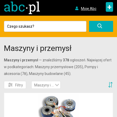
+
Moje Abc
Maszyny i przemysł
Maszyny i przemysł
— znaleźliśmy
378
ogłoszeń. Najwięcej ofert
w podkategoriach: Maszyny przemysłowe (205), Pompy i
akcesoria (78), Maszyny budowlane (45).
S
Filtry
Maszyny i przemysł