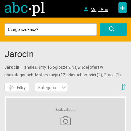
+
Moje Abc
Jarocin
Jarocin
— znaleźliśmy
16
ogłoszeń. Najwięcej ofert w
podkategoriach: Motoryzacja (12), Nieruchomości (2), Praca (1).
S
Filtry
Kategoria
Brak zdjęcia