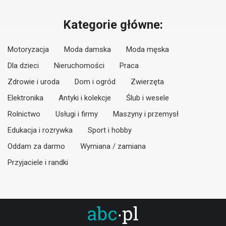
Kategorie główne:
Motoryzacja
Moda damska
Moda męska
Dla dzieci
Nieruchomości
Praca
Zdrowie i uroda
Dom i ogród
Zwierzęta
Elektronika
Antyki i kolekcje
Ślub i wesele
Rolnictwo
Usługi i firmy
Maszyny i przemysł
Edukacja i rozrywka
Sport i hobby
Oddam za darmo
Wymiana / zamiana
Przyjaciele i randki