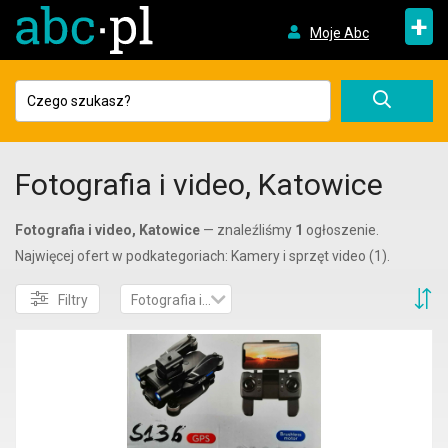
+
Moje Abc
Fotografia i video, Katowice
Fotografia i video, Katowice
— znaleźliśmy
1
ogłoszenie.
Najwięcej ofert w podkategoriach: Kamery i sprzęt video (1).
S
Filtry
Fotografia i video