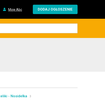
DODAJ OGŁOSZENIE
Moje Abc
teliki - Nosidełka
3