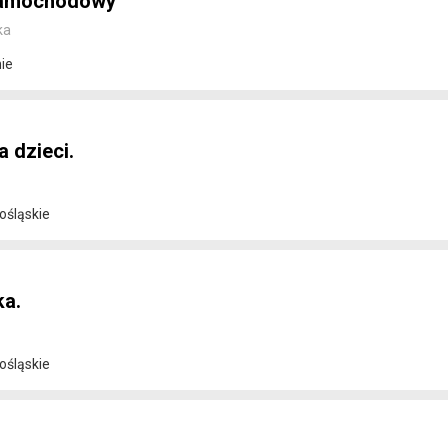
samochodowy
ka
ie
 dzieci.
ośląskie
ka.
ośląskie