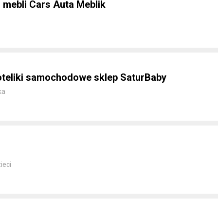
 mebli Cars Auta Meblik
foteliki samochodowe sklep SaturBaby
ka
ieci