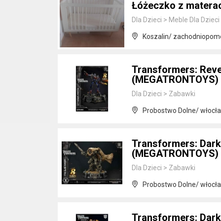
Łóżeczko z matera
Dla Dzieci
>
Meble Dla Dzieci
Koszalin/ zachodniopom
Transformers: Reve
(MEGATRONTOYS)
Dla Dzieci
>
Zabawki
Probostwo Dolne/ włocł
Transformers: Dark
(MEGATRONTOYS)
Dla Dzieci
>
Zabawki
Probostwo Dolne/ włocł
Transformers: Dark