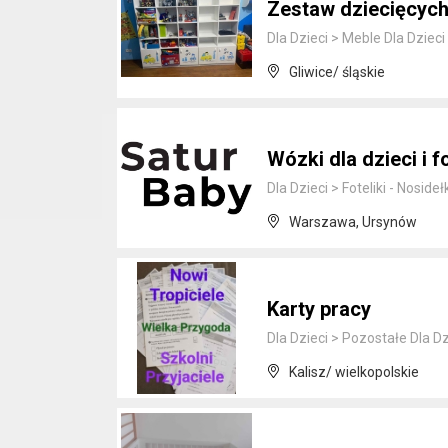
Zestaw dziecięcych
Dla Dzieci
>
Meble Dla Dzieci
Gliwice/ śląskie
Wózki dla dzieci i 
Dla Dzieci
>
Foteliki - Nosideł
Warszawa, Ursynów
Karty pracy
Dla Dzieci
>
Pozostałe Dla Dz
Kalisz/ wielkopolskie