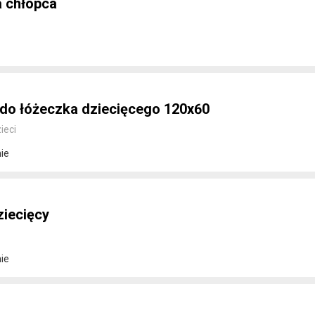
a chłopca
do łóżeczka dziecięcego 120x60
ieci
ie
iecięcy
ie