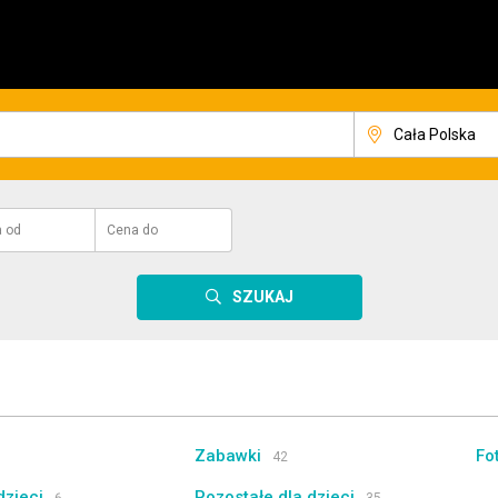
a
od
Cena
do
SZUKAJ
Zabawki
Fo
42
dzieci
Pozostałe dla dzieci