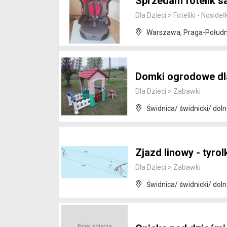
Sprzedam fotelik 
Dla Dzieci
>
Foteliki - Nosideł
Warszawa, Praga-Połudn
Domki ogrodowe dla
Dla Dzieci
>
Zabawki
Świdnica/ świdnicki/ doln
Zjazd linowy - tyrol
Dla Dzieci
>
Zabawki
Świdnica/ świdnicki/ doln
Brak zdjęcia