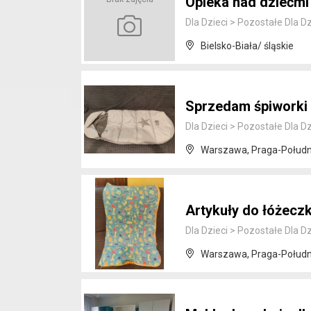
Opieka nad dziećmi
Dla Dzieci
>
Pozostałe Dla Dz
Bielsko-Biała/ śląskie
Sprzedam śpiworki
Dla Dzieci
>
Pozostałe Dla Dz
Warszawa, Praga-Połudn
Artykuły do łóżecz
Dla Dzieci
>
Pozostałe Dla Dz
Warszawa, Praga-Połudn