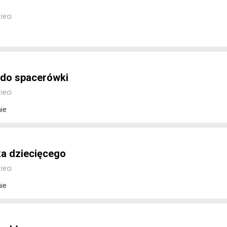
ieci
 do spacerówki
ieci
ie
ka dziecięcego
ieci
ie