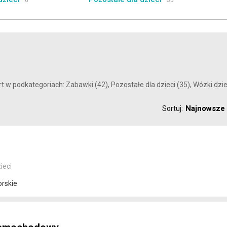
6
35
t w podkategoriach: Zabawki (42), Pozostałe dla dzieci (35), Wózki dzie
Najnowsze
Sortuj:
ieci
orskie