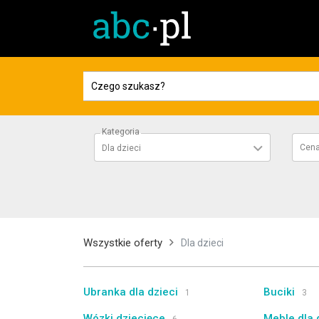
Kategoria
Cen
Dla dzieci
Wszystkie oferty
Dla dzieci
Ubranka dla dzieci
Buciki
1
3
Wózki dziecięce
Meble dla 